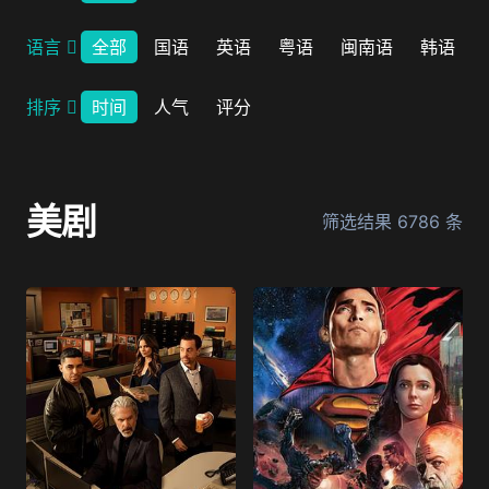
语言
全部
国语
英语
粤语
闽南语
韩语
排序
时间
人气
评分
美剧
筛选结果
6786
条