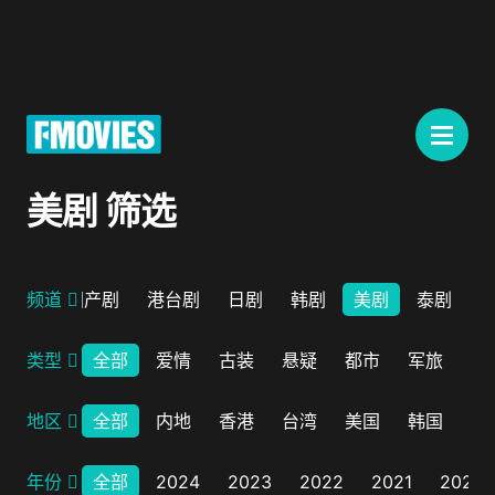
美剧 筛选
电视剧
频道
国产剧
港台剧
日剧
韩剧
美剧
泰剧
类型
全部
爱情
古装
悬疑
都市
军旅
历
地区
全部
内地
香港
台湾
美国
韩国
日
年份
全部
2024
2023
2022
2021
2020