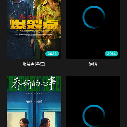
2023
2014
爆裂点(粤语)
逆鳞