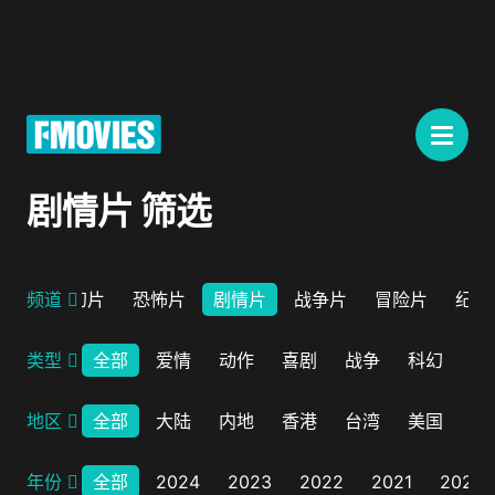
剧情片 筛选
情片
频道
科幻片
恐怖片
剧情片
战争片
冒险片
纪录
类型
全部
爱情
动作
喜剧
战争
科幻
剧
地区
全部
大陆
内地
香港
台湾
美国
韩
年份
全部
2024
2023
2022
2021
2020