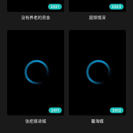
2021
2023
没有养老的资金
舐犊情深
2011
2012
张疙瘩进城
馨海蝶