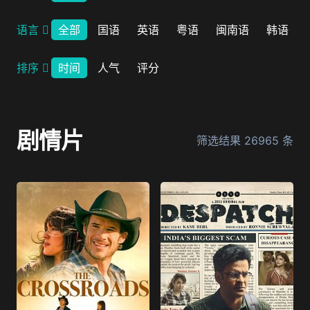
语言
全部
国语
英语
粤语
闽南语
韩语
排序
时间
人气
评分
剧情片
筛选结果
26965
条