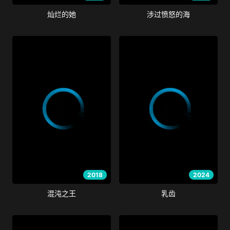
灿烂的她
涉过愤怒的海
2018
2024
混沌之王
乳齿