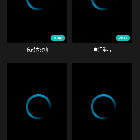
1948
2017
夜战大雾山
血汗拳击