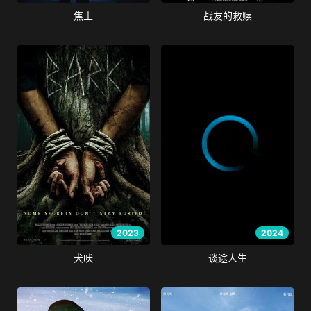
焦土
战友的救赎
2023
2024
犬吠
谈途人生