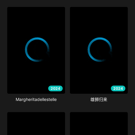
2024
2024
Margheritadellestelle
雄狮归来