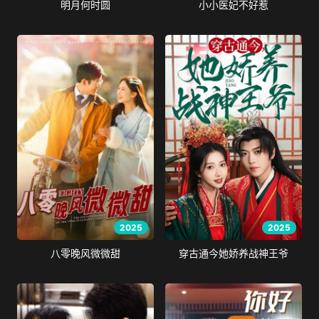
明月何时圆
小小医妃不好惹
2025
2025
八零晚风微微甜
穿古通今她娇养战神王爷