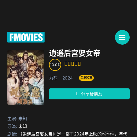
逍遥后宫娶女帝
10.0
力荐
2024
全100集
分享给朋友
主演:
未知
导演:
未知
剧情:
《逍遥后宫娶女帝》是一部于2024年上映的，年代