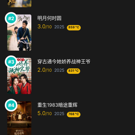
明月何时圆
3.0
2025
859 °C
穿古通今她娇养战神王爷
2.0
2025
831 °C
重生1983暗途重辉
5.0
2025
768 °C