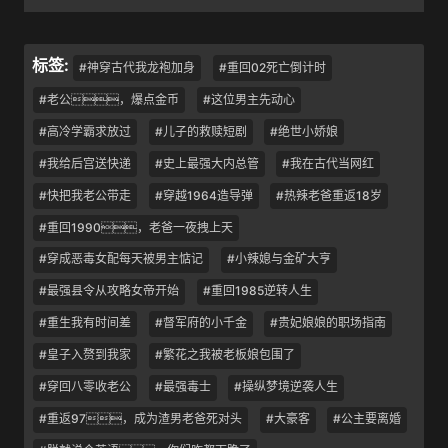
标签:
#神穿古代我龙袍加身
#重回02死亡倒计时
#老公，爆点金币
#这位男主先动心
#高冷学霸求放过
#儿子的救赎短剧
#绝世小娇娘
#我给后宫送快递
#史上最强大内总管
#我在古代当网红
#快把我老公带走
#穿越1964造导弹
#热辣老爸重返18岁
#重回1990，老爸一夜拽上天
#穿成恶毒女配每天被男主惦记
#小辣媳与金矿大亨
#最强县令从攻略女帝开始
#重回1985逆转人生
#重生我有时间差
#督军府的小千金
#贵妃娘娘的职场指南
#皇子入赘到我家
#繁花之我被老板娘包围了
#穿回八零收老公
#最强毒士
#操纵梦境逆袭人生
#重返97，成为渣男老爸死对头
#大豪客
#公主要离婚