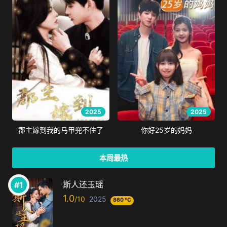
2025
2025
郡主嫁到我的马甲兜不住了
你好25岁的妈妈
本周最热
斯人还玉瑶
1.0
2025
860 °C