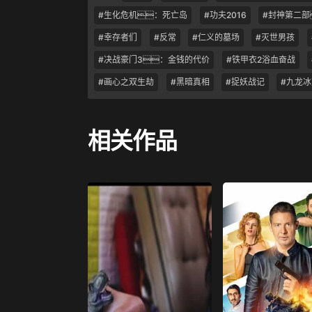
#生化危机：死亡岛
#功夫2016
#封神第二部
#幸存者们
#反常
#仁义的墓场
#灭世男孩
#决战豪门3：金钱的代价
#铁甲衣2浴血奋战
#画心之双生劫
#黑暗真相
#捉妖战记
#九龙
相关作品