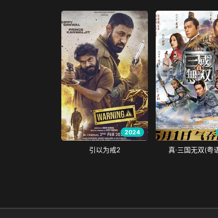
2024
引以为戒2
真·三国无双(粤