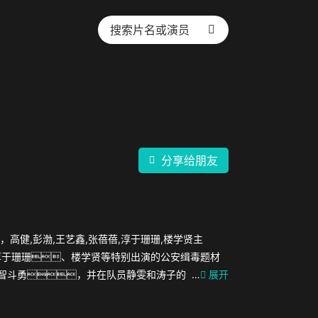
分享给朋友
高健,彭渤,王艺鑫,张蓓蓓,淳于珊珊,楼学贤主
于珊珊、楼学贤等特别出演的公安缉毒题材
智斗勇，并在队员静雯和涛子的帮助
…
展开
象环生的战斗后，终于捣毁藏匿于蓝溪村寨的特