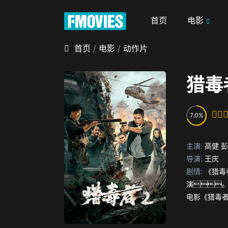
首页
电影
首页
/
电影
/
动作片
猎毒
7.0
主演:
高健
彭
导演:
王庆
剧情:
《猎毒
演
电影《猎毒
下，
大制毒贩毒