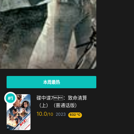
本周最热
碟中谍7：致命清算
（上）（普通话版）
10.0
2023
632 °C