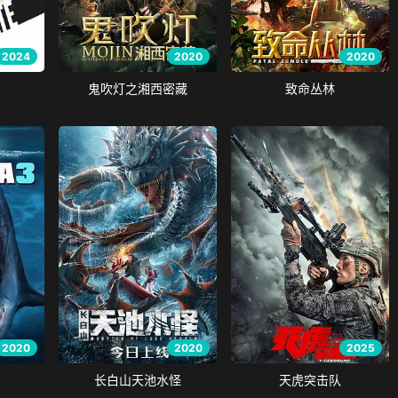
2024
2020
2020
鬼吹灯之湘西密藏
致命丛林
2020
2020
2025
长白山天池水怪
天虎突击队