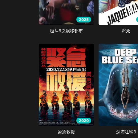
2025
极斗6之飘移都市
将死
2020
紧急救援
深海狂鲨3