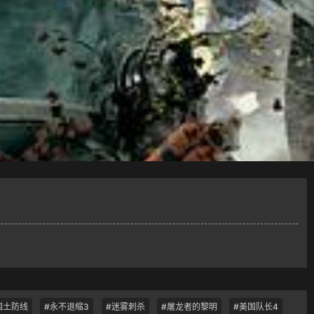
国土防线
#永不退缩3
#迷雾刺杀
#屠龙者的黎明
#美国队长4