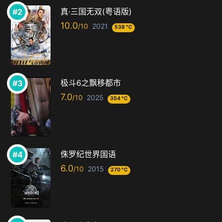
真·三国无双(粤语版)
10.0
2021
538 °C
极斗6之飘移都市
7.0
2025
354 °C
侏罗纪世界国语
6.0
2015
270 °C