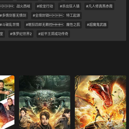
：战火西岐
#蛟龙行动
#杀出狂人镇
#凡人修真燕赤霞
#多情剑客无情剑
#全境封锁：特工起源
#斗破乱世情
#眠狂四郎无赖控：魔性之肌
#超魔鬼武器
冰室
#侏罗纪世界2
#延平王郑成功传奇