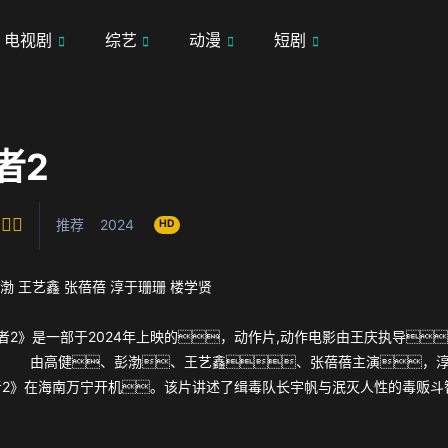
电视剧
综艺
动漫
短剧
者2
推荐
2024
HD
渤
王艺鑫
张蓓蓓
淳于珊珊
楼学贤
者2》是一部于2024年上映的，动作片,动作电影由王庆执导，
。 由高健、彭渤、王艺鑫、张蓓蓓主演，淳
者2》在海南万宁开机。该片讲述了缉毒队长宇帆与泯灭人性的毒贩斗
一路追踪破获线索，深入诡异的蓝溪村寨，经过一系列险
团伙的故事。