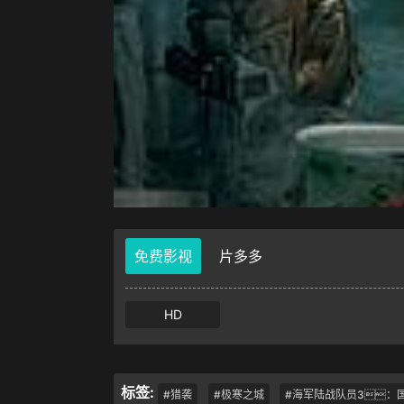
免费影视
片多多
HD
标签:
#猎袭
#极寒之城
#海军陆战队员3：