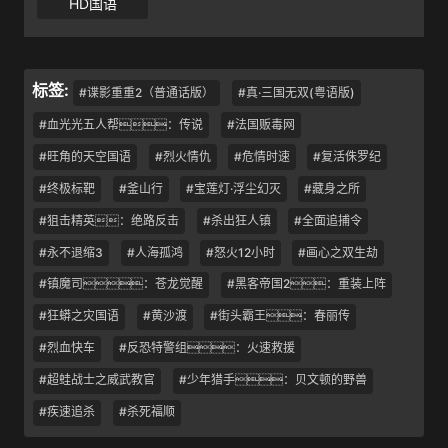
HD国语
标签:
#谍影重重2（普通话版）
#真·三国无双(粤语版)
#血光光五人帮：传说
#法国贩毒网
#旺角的天空国语
#烈火情仇
#危情时速
#复活侏罗纪
#终极标靶
#釜山行
#宝莲灯·浮尘幻灭
#藏身之所
#狙击精英：绝路反击
#杀出狂人镇
#全面追捕令
#永不退缩3
#人海孤鸿
#怒火12小时
#画心之双生劫
#镇魔司：苍龙觉醒
#黑客帝国2：重装上阵
#狂蟒之灾国语
#黄沙渡
#街头霸王：春丽传
#烈血快车
#反恐特警组：火速救援
#超蛙战士之威武教官
#少年猎手：贝文顿的野兽
#疾速追杀
#杀死福顺