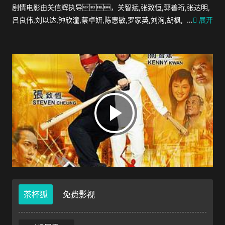
剧情电影由关信辉执导，关智斌,张致恒,郭善珩,张达明,
吕良伟,刘以达,钟欣潼,蔡卓妍,陈惠敏,罗家英,刘洵,胡枫,邱月清,林
…
展开
仲岐主演。 炒粉（张致恒 饰）和细兜（关智斌 饰）是
两个平日里无所事事的小混混，整天游手好
闲，四处招惹是非。某日，两人
惹到了太子爷须刨（张达明 饰）的头上，须刨带着人手前
往两人所在的学校找茬，眼看着一顿暴打在所难
免。就在这个节骨眼上，炒粉和细兜恰逢黑道
大哥笠哥（陈惠敏 饰）正在招收小弟，两人想都没想就主动
请缨。 如今，炒粉和细兜也是有老大罩着的人
了，在笠哥主持的“家庭大会”上，两人竟然抽中了“死
签”，成为了替帮派复仇的人选。他们要袭击的对象
是凶狠残暴的蛇彪，半推半就之下，炒粉和细兜
跟在须刨的身后，展开了一场充满了刺激和危机的冒
险。
茶杯狐
免费影视