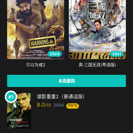
2024
2021
引以为戒2
真·三国无双(粤语版)
本周最热
谍影重重2（普通话版）
8.0
2004
713 °C