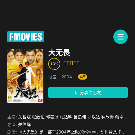
大无畏
1.0
很差
2004
正片
分享给朋友
主演:
关智斌
张致恒
郭善珩
张达明
吕良伟
刘以达
钟欣潼
蔡卓妍
陈惠敏
导演:
关信辉
罗家英
刘洵
胡枫
邱月清
林仲岐
剧情:
《大无畏》是一部于2004年上映的，动作片,动作,