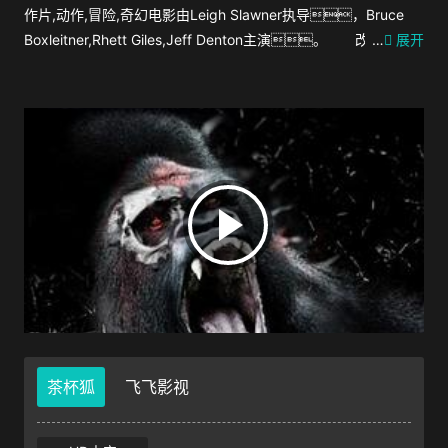
作片,动作,冒险,奇幻电影由Leigh Slawner执导，Bruce
Boxleitner,Rhett Giles,Jeff Denton主演。 改编自英
…
展开
国作家阿瑟•柯南•道尔的经典作品，内容充满动作和冒
险。一架商务飞机失事，堕落在在亚马孙的中
部。现在, 4 个幸存者必须面对一个神秘和敌意的世
界，里面有龙，巨型蝎子, 和一只站起来有十层楼
高的人猿巨兽。
茶杯狐
飞飞影视