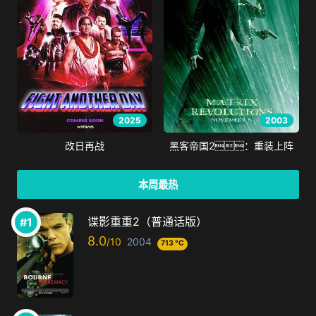
2025
2003
改日再战
黑客帝国2：重装上阵
本周最热
谍影重重2（普通话版）
8.0
2004
713 °C