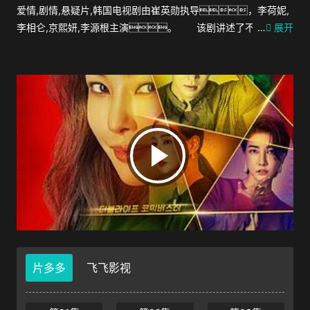
爱情,剧情,悬疑片,韩国电视剧由崔英勋执导，李荷妮,
李相仑,京熙妍,李源根主演。 该剧讲述了不正之风不
…
展开
良女检察官由于记忆丧失，稀里糊涂地变成与自己长的
非常相似的端正的财阀媳妇，人生发生大逆转，
开始走上充满危险跌宕起伏的寻找记忆的故事。
片多多
飞飞影视