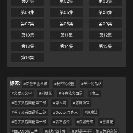
第01集
第02集
第03集
第04集
第05集
第06集
第07集
第08集
第09集
第10集
第11集
第12集
第13集
第14集
第15集
第16集
标签:
#面包王金卓求
#秘密的校园
#绅士的品格
#恋爱天文学
#荆棘花
#任意依恋国语
#魔王
#看了又看国语第三部
#恋人啊
#恶魔法官
#看了又看国语第二部
#Doctor异乡人
#施魔法
#看了又看国语第一部
#名不虚传
#汉城奇缘
#雪滴花
#ISLAND第二季
#成均馆绯闻
#逆贼：偷百姓的盗贼