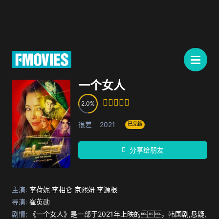
一个女人
2.0
很差
2021
已完结
分享给朋友
主演:
李荷妮
李相仑
京熙妍
李源根
导演:
崔英勋
剧情:
《一个女人》是一部于2021年上映的，韩国剧,悬疑,