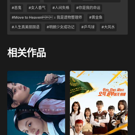
#恶鬼
#女人香气
#人间失格
#你是我的命运
#Move to Heaven：我是遗物整理师
#黄金鱼
#人生真美丽国语
#明朗少女成功记
#乒乓球
#大风水
相关作品