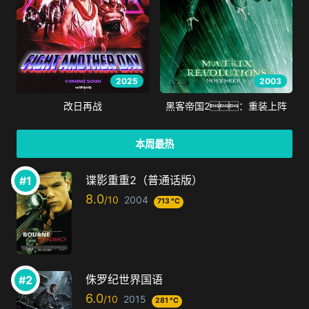
2025
2003
改日再战
黑客帝国2：重装上阵
本周最热
谍影重重2（普通话版）
8.0
2004
713 °C
侏罗纪世界国语
6.0
2015
281 °C