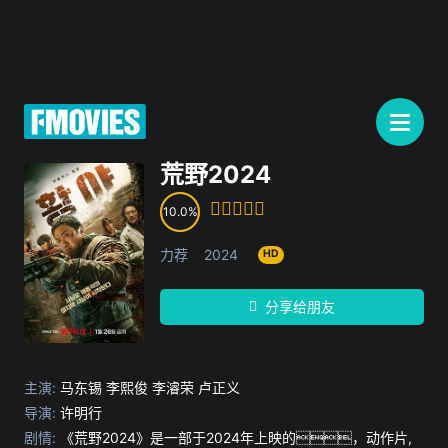
荒野2024
10.0
力荐
2024
HD
分享给朋友
主演:
马东锡
李熙俊
李濬荣
卢正义
导演:
许明行
剧情:
《荒野2024》是一部于2024年上映的，动作片,