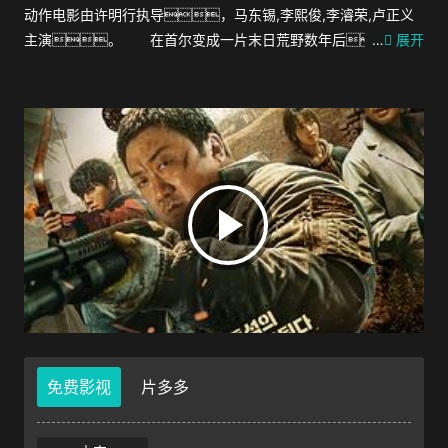
动作电影由许明行执导，马东锡,李熙俊,李濬荣,卢正义
主演。 在首尔变成一片末日荒野数年后，一名
…
展开
坚韧猎人所亲近的少女被进行人体实验的疯狂医生绑架，
他于是前去解救。
免费影视
片多多