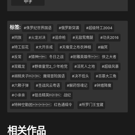
中字
标签:
#侏罗纪世界国语
#俄罗斯突袭
#超级特工2004
#同族
#火龙对决
#追命枪
#无敌鸳鸯腿
#功夫2016
#特工狂花
#大开杀戒
#天蚕变之布衣神相
#幽冥
#反常
#猎神：冬日之战
#射雕英雄传：侠之大者
#双截龙
#野兽童党2_少年枪党
#活死人之地
#超级风暴
#胡桃夹子：魔境冒险国语
#决不低头
#百慕大三角
#六颗子弹
#圣战风云粤语
#解药惊魂记
#钟馗降魔
#小亲亲
#狙击精英：战纪
#特种空勤团：红色通缉令
#所罗门王宝藏
相关作品