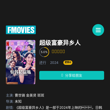
超级富豪异乡人
5.0
还行
2024
更新6
分享给朋友
主演:
曹世镐
金美贤
斑斑
导演:
未知
剧情:
《超级富豪异乡人》是一部于2024年上映的，日韩