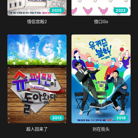
2025
2022
情侣宫殿2
借口Go
2013
2018
超人回来了
刘在街头