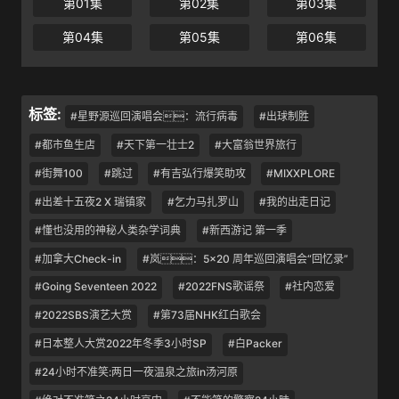
第01集
第02集
第03集
第04集
第05集
第06集
标签:
#星野源巡回演唱会：流行病毒
#出球制胜
#都市鱼生店
#天下第一壮士2
#大富翁世界旅行
#街舞100
#跳过
#有吉弘行爆笑助攻
#MIXXPLORE
#出差十五夜2 X 瑞镇家
#乞力马扎罗山
#我的出走日记
#懂也没用的神秘人类杂学词典
#新西游记 第一季
#加拿大Check-in
#岚：5×20 周年巡回演唱会“回忆录”
#Going Seventeen 2022
#2022FNS歌谣祭
#社内恋爱
#2022SBS演艺大赏
#第73届NHK红白歌会
#日本整人大赏2022年冬季3小时SP
#白Packer
#24小时不准笑:两日一夜温泉之旅in汤河原