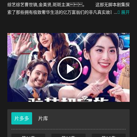
综艺综艺曹世镐,金美贤,斑斑主演。 这部无脚本剧集探
索了那些拥有极致奢华生活的亿万富翁们的非凡真实故事。
…
展开
新加坡财阀亿万富翁、意大利奢侈品牌继承人、巴
基斯坦贵族成员、拥有 5000 万粉丝的“阿拉伯金·卡戴
珊”，以及帕丽斯·希尔顿式的购物狂，他们都有能
力在世界任何地方生活，但他们热爱韩国，并选择
在这里定居。走进这些社会顶层 1% 的超级外籍富豪的世
界。他们在韩国做什么？他们穿什么、吃什
么？韩国真人秀剧集《驻韩超富族》一窥韩国超级富豪的
奢侈生活。
片多多
片库