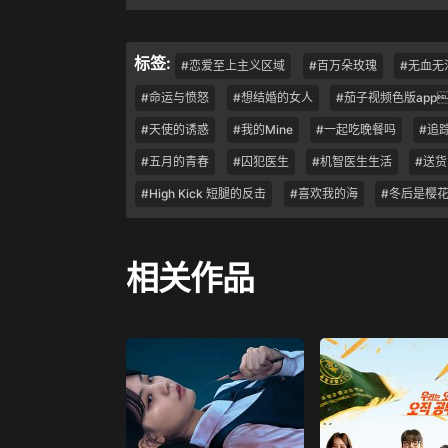
标签:
#恋爱至上主义区域
#百万朵玫瑰
#无血无
#命运与愤怒
#想结婚的女人
#茄子视频色版app
#天使的诱惑
#我的Mine
#一起吃晚餐吗
#追
#五月的青春
#囚犯医生
#机智医生生活
#送货
#High Kick 短腿的反击
#喜欢我的海
#冬后是樱
相关作品