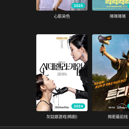
2025
心脏染色
喀喀喀喀
2024
灰姑娘游戏(韩剧)
揭密最前线