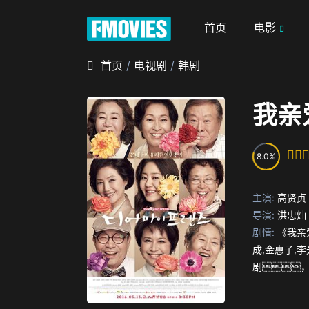
首页
电影
首页
/
电视剧
/
韩剧
我亲
8.0
主演:
高贤贞
导演:
洪忠灿
剧情:
《我亲
成,金惠子,
剧
子
始终呐喊着