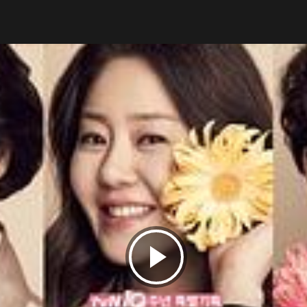
轻朋友们又将擦出什么样的火花呢？《我亲爱的朋友们》将启用
、金智英、罗文熙、朴元顺、周宪、
昏青春们精彩的生活，顶尖戏骨们的强强联手势必带来愈加精彩可