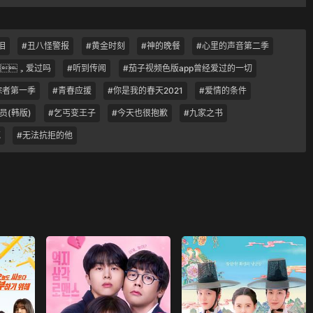
泪
#丑八怪警报
#黄金时刻
#神的晚餐
#心里的声音第二季
，爱过吗
#听到传闻
#茄子视频色版app曾经爱过的一切
踪者第一季
#青春应援
#你是我的春天2021
#爱情的条件
员(韩版)
#乞丐变王子
#今天也很抱歉
#九家之书
花
#无法抗拒的他