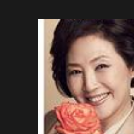
己的一些年
英玉
倾情演绎黄
吧！