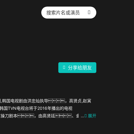
分享给朋友
剧,韩国电视剧由洪忠灿执导，高贤贞,赵寅
韩国TVN电视台将于2016年播出的电视
京操刀剧本，由高贤廷、金惠
…
展开
着几个人之间的亲情、友情、爱情而展开
会发生什么令人想不到的故事呢？他们和自