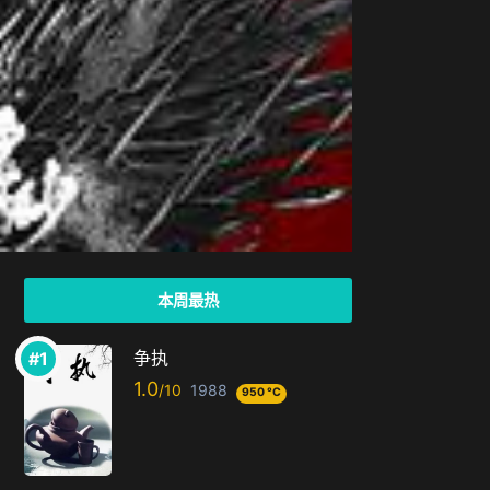
本周最热
争执
1.0
1988
950 °C