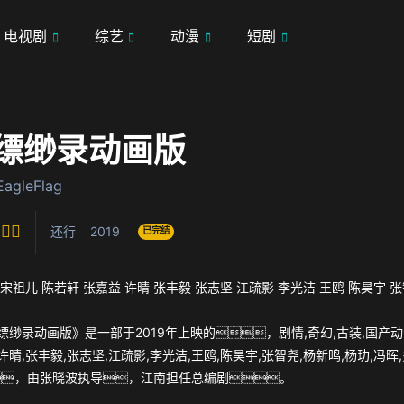
电视剧
综艺
动漫
短剧
缥缈录动画版
EagleFlag
还行
2019
已完结
宋祖儿
陈若轩
张嘉益
许晴
张丰毅
张志坚
江疏影
李光洁
王鸥
陈昊宇
张
缥缈录动画版》是一部于2019年上映的，剧情,奇幻,古装,国产
,许晴,张丰毅,张志坚,江疏影,李光洁,王鸥,陈昊宇,张智尧,杨新鸣,杨玏
，由张晓波执导，江南担任总编剧。