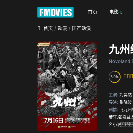
首页
电影
首页
/
动漫
/
国产动漫
九州
Novoland:
6.0
主演:
刘昊然
导演:
张晓波
剧情:
《九州
若轩,张嘉益
名小说