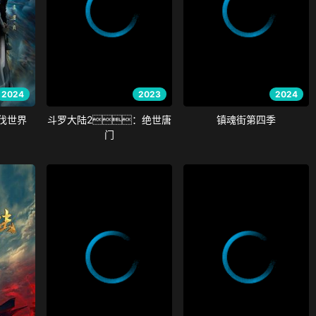
2024
2023
2024
伐世界
斗罗大陆2：绝世唐
镇魂街第四季
门