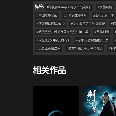
标签:
#笨狗熊&amp;amp;amp;拔萝卜
#民族风情
#中国水墨动画
#少年英雄小哪吒
#西行纪第一季
#西游记动画版2010
#剑仙武帝第二季·动态漫
#
#喂，看见耳朵啦！第二季
#英雄别闹
#拾忆长安·明月几时有2
#先婚后宠小娇妻第二季
#风灵玉秀第二季
#赛尔号第六季之苍穹烈火
#迷
相关作品