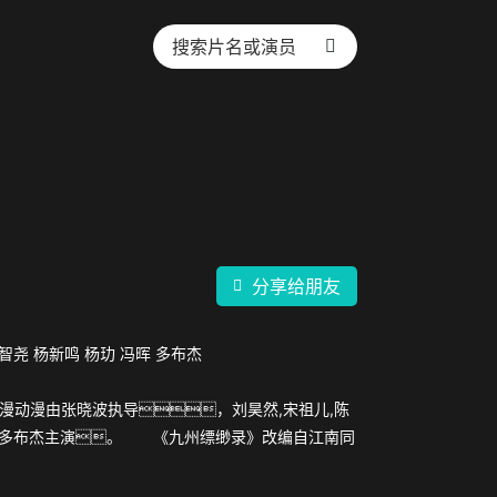
分享给朋友
智尧
杨新鸣
杨玏
冯晖
多布杰
动漫动漫由张晓波执导，刘昊然,宋祖儿,陈
,冯晖,多布杰主演。 《九州缥缈录》改编自江南同