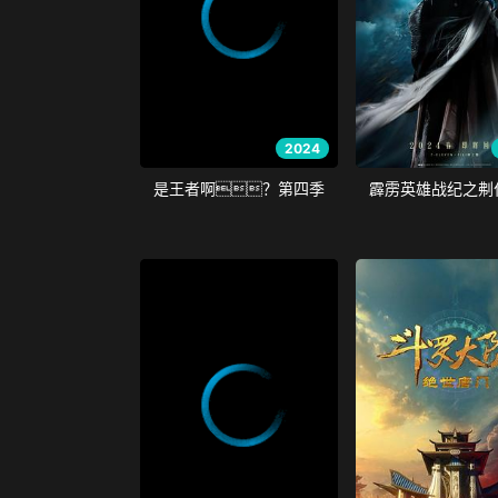
2024
是王者啊？第四季
霹雳英雄战纪之刜