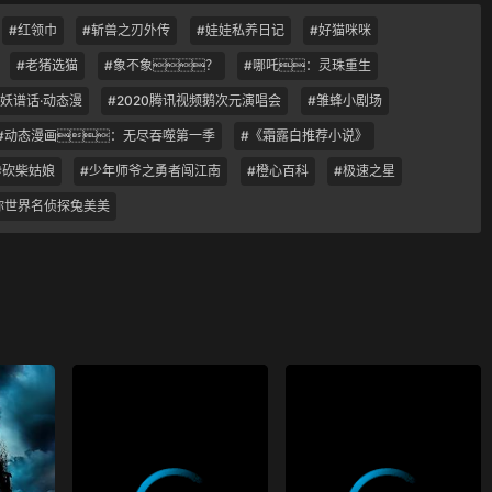
#红领巾
#斩兽之刃外传
#娃娃私养日记
#好猫咪咪
#老猪选猫
#象不象？
#哪吒：灵珠重生
百妖谱话·动态漫
#2020腾讯视频鹅次元演唱会
#雏蜂小剧场
#动态漫画：无尽吞噬第一季
#《霜露白推荐小说》
#砍柴姑娘
#少年师爷之勇者闯江南
#橙心百科
#极速之星
你世界名侦探兔美美