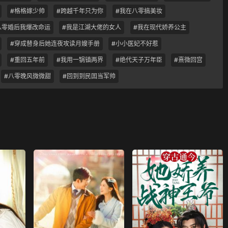
#格格嫁少帅
#跨越千年只为你
#我在八零搞美妆
八零婚后我爆改命运
#我是江湖大佬的女人
#我在现代娇养公主
#穿成替身后她连夜攻读月嫂手册
#小小医妃不好惹
#重回五年前
#我用一锅镇两界
#绝代天子万年臣
#熹微回宫
#八零晚风微微甜
#回到到民囯当军帅