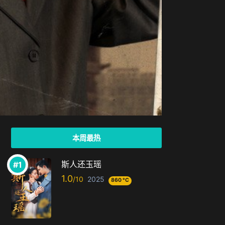
本周最热
斯人还玉瑶
1.0
2025
860 °C