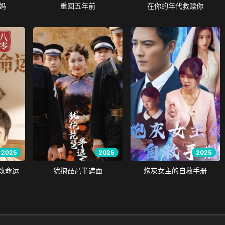
妈
重回五年前
在你的年代救赎你
2025
2025
2025
改命运
犹抱琵琶半遮面
炮灰女主的自救手册