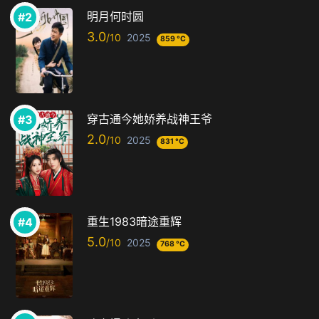
明月何时圆
3.0
2025
859 °C
穿古通今她娇养战神王爷
2.0
2025
831 °C
重生1983暗途重辉
5.0
2025
768 °C