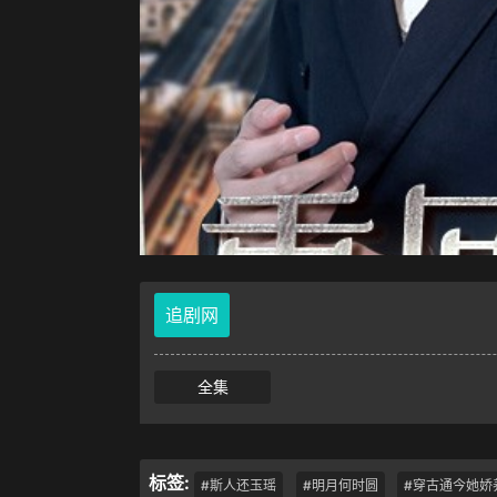
追剧网
全集
标签:
#斯人还玉瑶
#明月何时圆
#穿古通今她娇