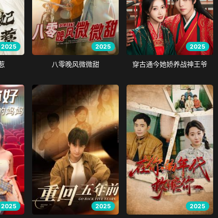
2025
2025
2025
惹
八零晚风微微甜
穿古通今她娇养战神王爷
2025
2025
2025