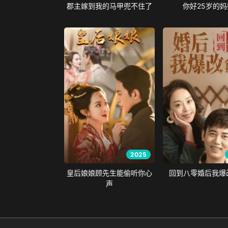
郡主嫁到我的马甲兜不住了
你好25岁的妈
2025
皇后娘娘顾先生能偷听你心
回到八零婚后我爆
声