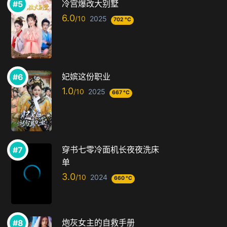
冷宫爆改大别墅
6.0
2025
702 °C
妃嫔这份职业
1.0
2025
667 °C
穿书七零冷面机长夜夜洗床
单
3.0
2024
660 °C
炮灰女主的自救手册