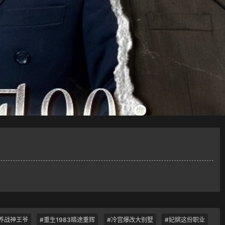
养战神王爷
#重生1983暗途重辉
#冷宫爆改大别墅
#妃嫔这份职业