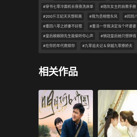
#穿书七零冷面机长夜夜洗床单
#炮灰女主的自救手册
#200斤王妃天天想和离
#我为丞相借东风
#回到
#重回八零之娇妻不好惹
#重活一世我决定当个坏婆婆
#皇后娘娘顾先生能偷听你心声
#销冠皇后她只想挣钱
#在你的年代救赎你
#九零追夫记＆穿越九零撩娇夫
相关作品