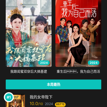
2024
2024
我跟闺蜜双穿后大搞基建
重生后，我为自己而活
本周最热
我的女帝陛下
10.0
2024
857 °C