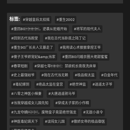
标签:
#穿越皇后太招摇
#重生2002
#重回80，逆袭从拒婚开始
#将军的现代夫人
#回到古代当跑堂
#我在古代当卧底之陆丁记
#重生90厂长夫人又暴走了
#我用读心术狠狠拿捏王爷
#傻子王爷娇宠妃&amp;当家
#重回80闪婚京圈大佬甜蜜蜜
#春草短剧
#穿越七零：禁欲机长夜夜洗床单
#史上最强姑爷
#我在古代当无赖
#极品假太监
#白金年代
#毒妃嫁到
#绝品太监在皇宫
#绝世神监
#逍遥太子爷
#八零之神医小辣妻
#大唐逍遥驸马爷
#当我穿越成女儿国先知
#穿成太子家的小作精
#九龙夺嫡，废物皇子竟是绝世强龙
#无敌小县令
#神医毒妃飒天下
#误闯女儿国
#傲娇女帝的极品御医