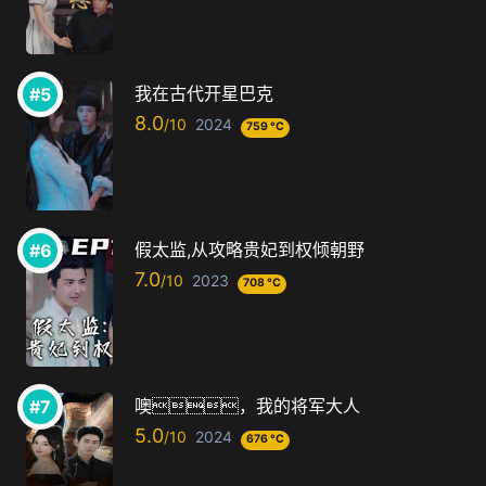
我在古代开星巴克
8.0
2024
759 °C
假太监,从攻略贵妃到权倾朝野
7.0
2023
708 °C
噢，我的将军大人
5.0
2024
676 °C