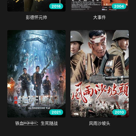
2016
2004
彭德怀元帅
大事件
2021
2010
铁血：生死隧战
风雨沙坡头