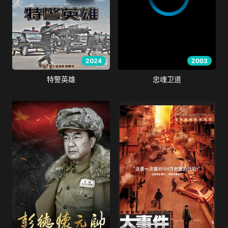
2024
2003
特警英雄
忠魂卫道