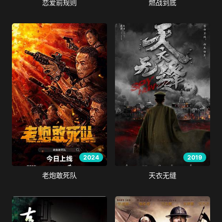
恋爱前规则
燃战到底
2024
2019
老炮敢死队
天衣无缝