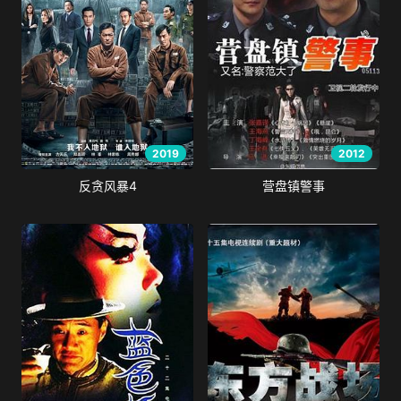
2019
2012
反贪风暴4
营盘镇警事