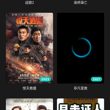
战狼2
诛烬枭亡
2023
2021
惊天救援
非凡营救