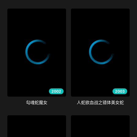
2002
2003
勾魂蛇魔女
人蛇欲血战之错体美女蛇