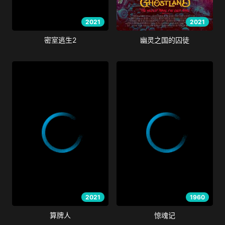
2021
2021
密室逃生2
幽灵之国的囚徒
2021
1960
算牌人
惊魂记