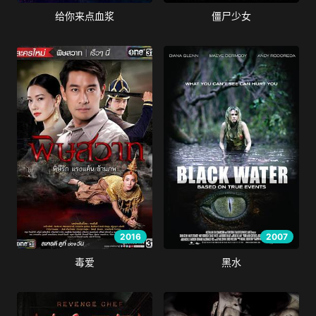
给你来点血浆
僵尸少女
2016
2007
毒爱
黑水