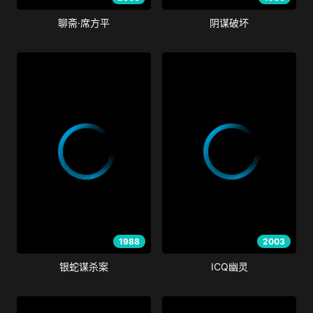
聊斋·席方平
阴谋破坏
1988
2003
银蛇谋杀案
ICQ幽灵