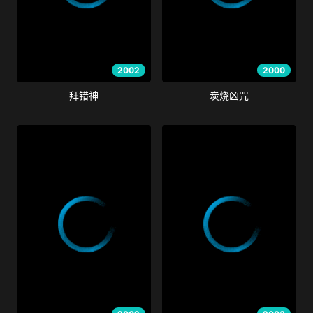
2002
2000
拜错神
炭烧凶咒