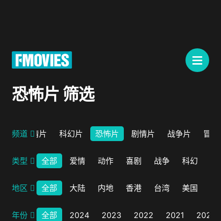
恐怖片 筛选
剧片
频道
爱情片
科幻片
恐怖片
剧情片
战争片
冒险
类型
全部
爱情
动作
喜剧
战争
科幻
剧
地区
全部
大陆
内地
香港
台湾
美国
韩
年份
全部
2024
2023
2022
2021
2020