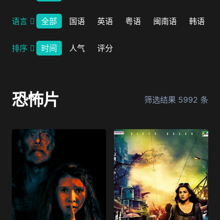
语言
全部
国语
英语
粤语
闽南语
韩语
排序
时间
人气
评分
恐怖片
筛选结果
5992
条