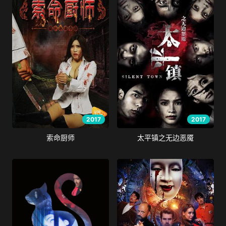
2017
2017
索命厨师
太平镇之无边恶魇