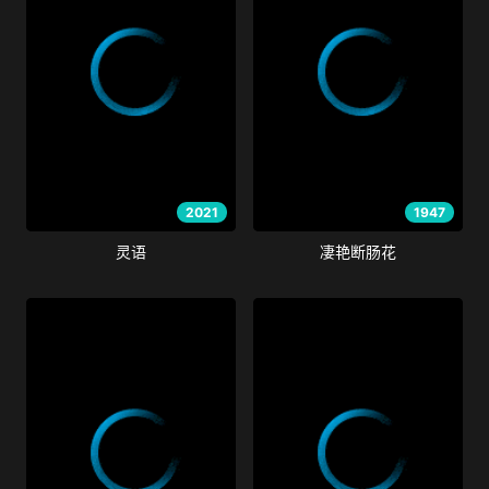
2021
1947
灵语
凄艳断肠花