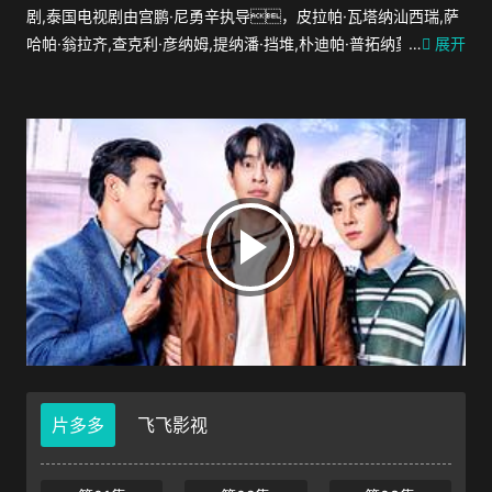
剧,泰国电视剧由宫鹏·尼勇辛执导，皮拉帕·瓦塔纳汕西瑞,萨
哈帕·翁拉齐,查克利·彦纳姆,提纳潘·挡堆,朴迪帕·普拓纳莫
…
展开
拆,Champ Nattharat Kornkaew主演。 GMMTV宣
布将对日剧《大叔的爱》进行翻拍，由球哥、慧慧主
演。
片多多
飞飞影视