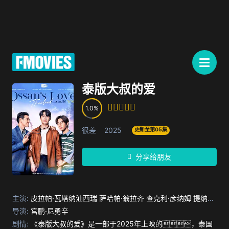
泰版大叔的爱
1.0
很差
2025
更新至第05集
分享给朋友
主演:
皮拉帕·瓦塔纳汕西瑞
萨哈帕·翁拉齐
查克利·彦纳姆
提纳潘·
挡堆
导演:
朴迪帕·普拓纳莫拆
宫鹏·尼勇辛
Champ Nattharat Kornkaew
剧情:
《泰版大叔的爱》是一部于2025年上映的，泰国