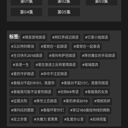
第01集
第02集
第03集
第04集
第05集
标签:
#猎恶游戏国语
#网红养成记国语
#亿爱小姐国语
#丘比特的眼泪
#爱就在一起国语
#爱就在一起泰语
#生日快乐2018国语
#我叫布萨芭国语
#降伏魔女的手段国语
#浪漫一生
#爱在旅途之反转爱情国语
#玻璃面具
#爱的守护国语
#命中不注定国语
#泰版对不起，我爱你
#泰版对不起，我爱你国语
#泰版我可能不会爱你国语
#侦探K9粤语
#泰版我的女孩
#征服太阳
#换世之恋国语
#爱的承诺2019
#情困双娇
#维玛拉的圈套
#泰版坏家伙们
#穿过180度经纬线的拥抱
#反之亦爱
#水魔力 爱熏熏
#乱爱办公室
#后排闺蜜