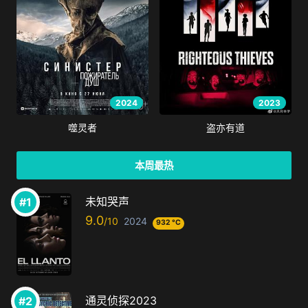
2024
2023
噬灵者
盗亦有道
本周最热
未知哭声
9.0
2024
932 °C
通灵侦探2023