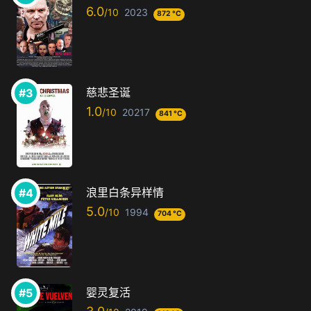
6.0
2023
872 °C
慈悲圣诞
1.0
20217
841 °C
浪里白条异样情
5.0
1994
704 °C
婴灵复活