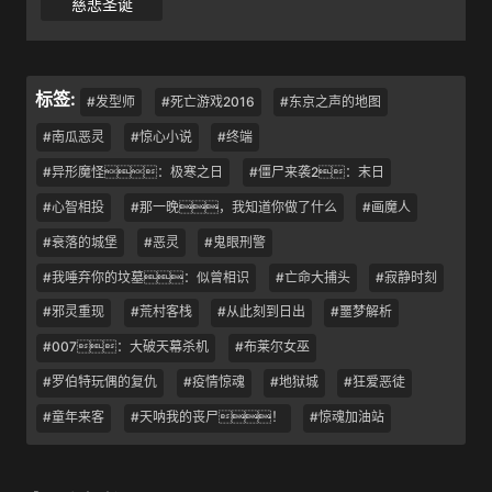
慈悲圣诞
标签:
#发型师
#死亡游戏2016
#东京之声的地图
#南瓜恶灵
#惊心小说
#终端
#异形魔怪：极寒之日
#僵尸来袭2：末日
#心智相投
#那一晚，我知道你做了什么
#画魔人
#衰落的城堡
#恶灵
#鬼眼刑警
#我唾弃你的坟墓：似曾相识
#亡命大捕头
#寂静时刻
#邪灵重现
#荒村客栈
#从此刻到日出
#噩梦解析
#007：大破天幕杀机
#布莱尔女巫
#罗伯特玩偶的复仇
#疫情惊魂
#地狱城
#狂爱恶徒
#童年来客
#天呐我的丧尸！
#惊魂加油站