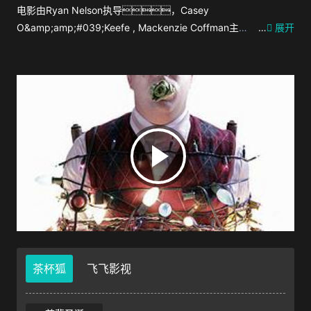
电影由Ryan Nelson执导，Casey
O&amp;amp;#039;Keefe , Mackenzie Coffman主
…
展开
演。 麦可遇见了梦寐以求的完美理想对象，
当她邀请麦可与她的家人共同欢庆圣诞节时，更是让麦
可美梦成真。然而，本该温馨的圣诞夜大餐却
变了调，麦可的美梦瞬间成了超乎想象的恶
梦。因为，他就是大家准备享用的大餐！.
茶杯狐
飞飞影视