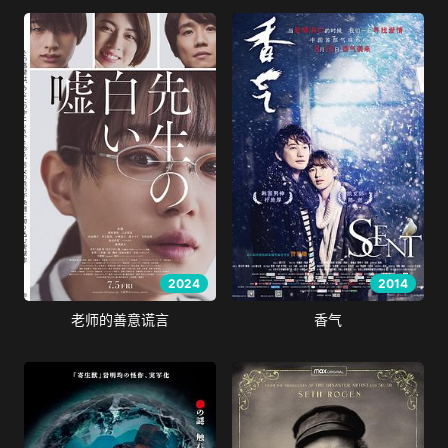
2024
2014
老师的善意谎言
香气