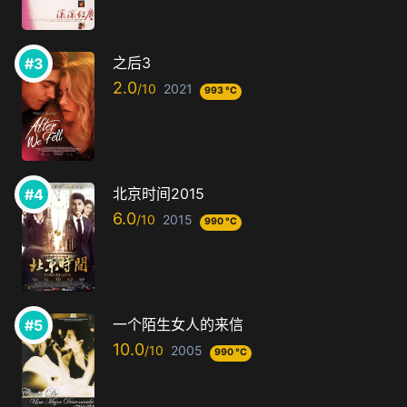
之后3
2.0
2021
993 °C
北京时间2015
6.0
2015
990 °C
一个陌生女人的来信
10.0
2005
990 °C