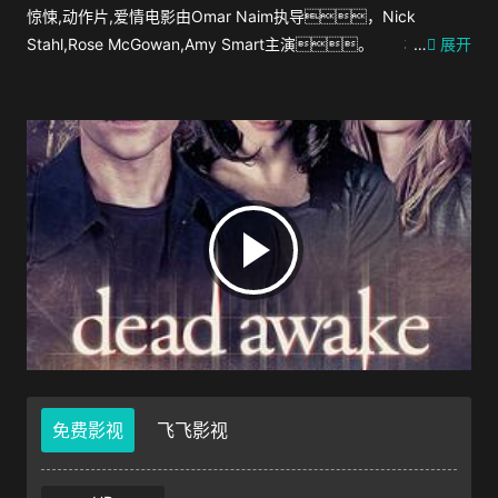
惊悚,动作片,爱情电影由Omar Naim执导，Nick
Stahl,Rose McGowan,Amy Smart主演。 相貌清秀
…
展开
的青年迪兰·奥鲁克（Nick Stahl 饰）是一家葬仪社的员
工，见惯了人世间的生与死，却始终看不透人生
的奥义。到目前为止，迪兰的人生可谓完
败，身边没有任何朋友，连当年的女友也离他远
去。 在一次高中同学的葬礼后，迪兰突发奇
想，希望举行一个自己的追悼会，看看谁会到
场。在葬仪社好友德科（Brian Lynner 饰）的帮助
下，迪兰的追悼会如期召开。正如他所
料，前来吊唁者寥寥，除了前女友娜塔莉
（Amy Smart 饰）外，便是一个从未谋面的陌生女孩查丽
（Rose McGowan 饰）。“死而复生”后，迪兰对查丽
颇为感兴趣，他尾随着她来到住所，却无意间闯入
另一个全新而神秘的世界之中，一切变得扑朔迷离……
免费影视
飞飞影视