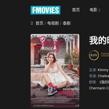
首页
电影
首页
/
电视剧
/
泰剧
我的
8.0
主演:
Kimmy 
导演:
Chatk
剧情:
《我的时
Chermar