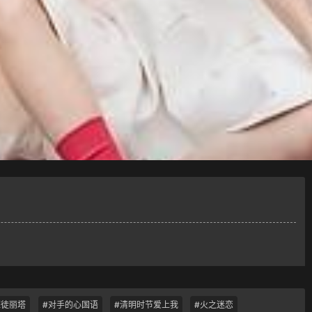
狂徒丽塔
#对手的心国语
#清明时节爱上我
#火之迷恋