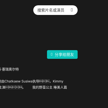
分享给朋友
科·塞瑞奥尔特
tkaew Susiwa执导，Kimmy
塞瑞奥尔特主演。 我的野蛮公主 睡美人篇