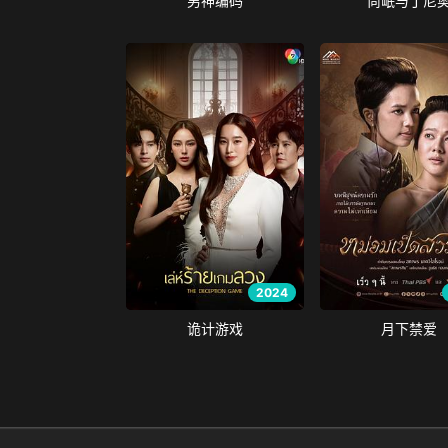
男神编码
尚岷与丁尼
2024
诡计游戏
月下禁爱