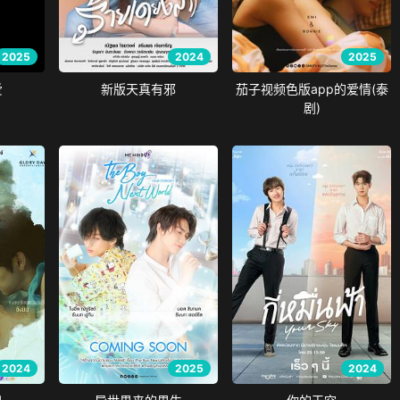
2025
2024
2025
爱
新版天真有邪
茄子视频色版app的爱情(泰
剧)
2024
2025
2024