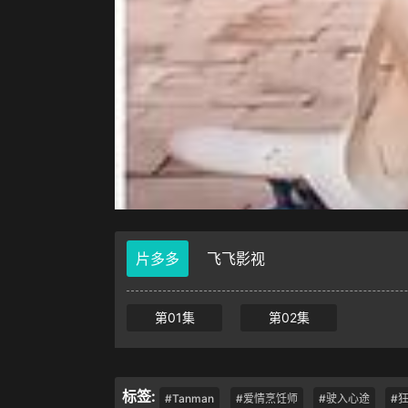
片多多
飞飞影视
第01集
第02集
标签:
#Tanman
#爱情烹饪师
#驶入心途
#