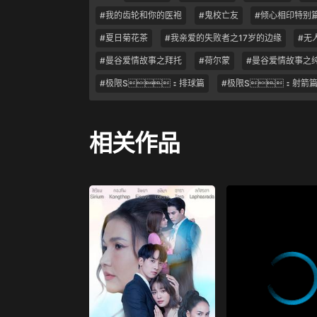
#我的齿轮和你的医袍
#鬼校亡友
#倾心相印特别
#夏日菊花茶
#我亲爱的失败者之17岁的边缘
#无
#曼谷爱情故事之拜托
#荷尔蒙
#曼谷爱情故事之
#极限S：排球篇
#极限S：射箭
相关作品