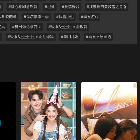
篇
#倾心相印番外篇
#刁爱
#爱情舞台
#我亲爱的失败者之青春
人知晓的爱
#荷尔蒙第三季
#假冒小姐
#炽爱游戏
纯真
#夏日菊花茶前传
#极限S：滑板篇
篇
#极限S：羽毛球篇
#华门儿媳
#真爱不忘国语