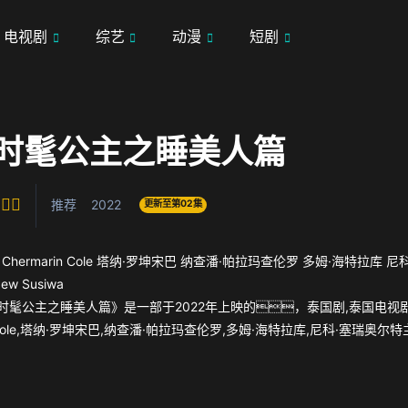
电视剧
综艺
动漫
短剧
时髦公主之睡美人篇
推荐
2022
更新至第02集
Chermarin Cole
塔纳·罗坤宋巴
纳查潘·帕拉玛查伦罗
多姆·海特拉库
尼
aew Susiwa
髦公主之睡美人篇》是一部于2022年上映的，泰国剧,泰国电视剧由Cha
in Cole,塔纳·罗坤宋巴,纳查潘·帕拉玛查伦罗,多姆·海特拉库,尼科·