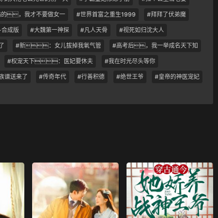
喵的，我才不要做女一
#世界首富之重生1999
#拜拜了伏弟魔
-合成版
#大魏第一神探
#凡人天骨
#视死如归沈大人
了
#新：女儿拔掉我氧气管
#高考后，我一举成名天下知
#权宠天下：医妃要休夫
#我在时光尽头等你
族谱送来了
#传奇年代
#行善积德
#绝世王爷
#皇帝的神医宠妃