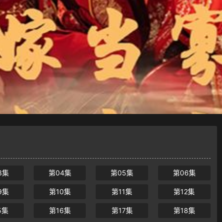
3集
第04集
第05集
第06集
9集
第10集
第11集
第12集
5集
第16集
第17集
第18集