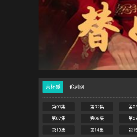
茶杯狐
追剧网
第01集
第02集
第0
第07集
第08集
第0
第13集
第14集
第1