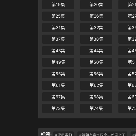
第19集
第20集
第2
第25集
第26集
第2
第31集
第32集
第3
第37集
第38集
第3
第43集
第44集
第4
第49集
第50集
第5
第55集
第56集
第5
第61集
第62集
第6
第67集
第68集
第6
第73集
第74集
第7
标签:
#鸾凤当归
#朝朝有喜之四个夫郎宠上天
#