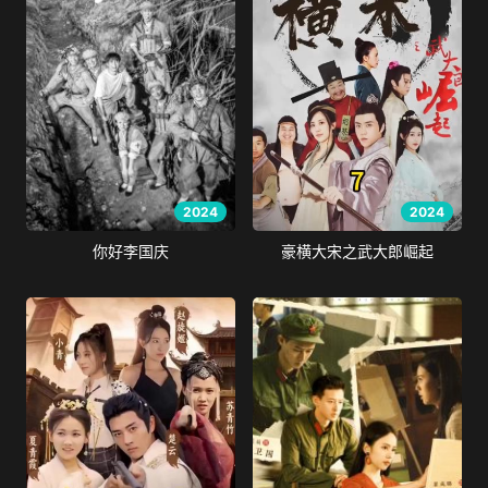
2024
2024
你好李国庆
豪横大宋之武大郎崛起