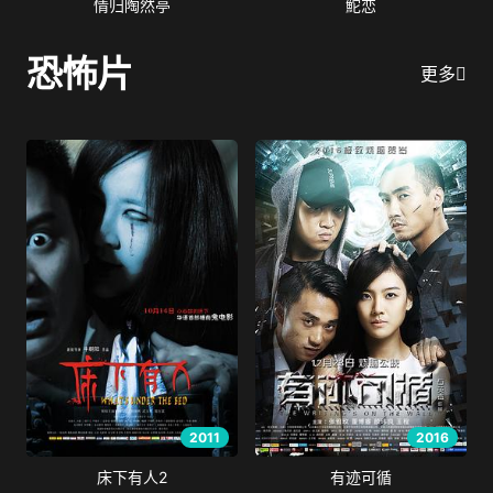
情归陶然亭
鮀恋
恐怖片
更多
2011
2016
床下有人2
有迹可循