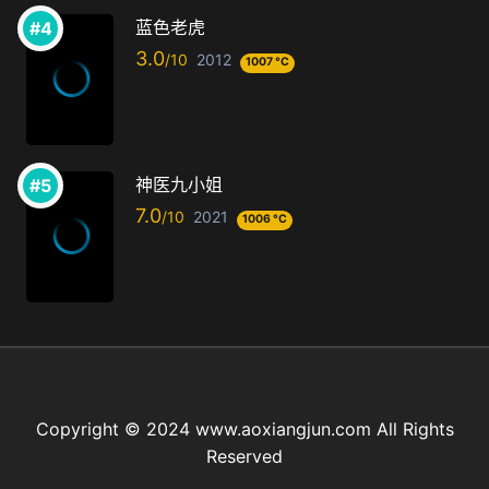
蓝色老虎
3.0
2012
1007 °C
神医九小姐
7.0
2021
1006 °C
Copyright © 2024 www.aoxiangjun.com All Rights
Reserved