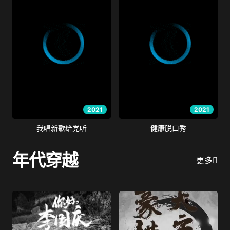
2021
2021
我唱新歌给党听
健康脱口秀
年代穿越
更多