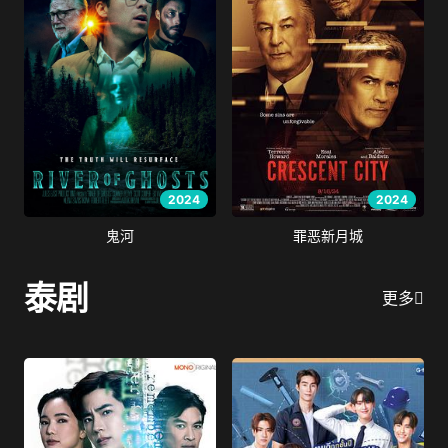
2024
2024
鬼河
罪恶新月城
泰剧
更多