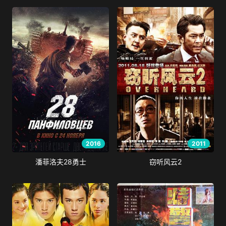
2016
2011
潘菲洛夫28勇士
窃听风云2